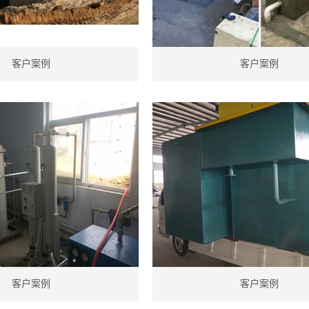
客户案例
客户案例
客户案例
客户案例