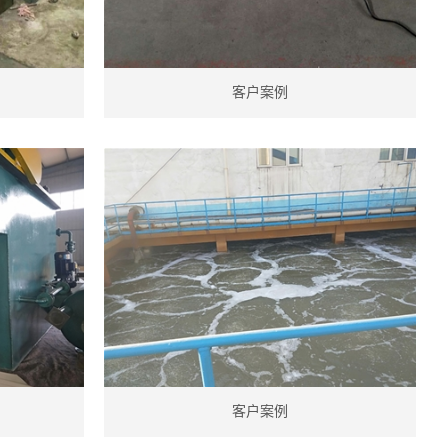
客户案例
客户案例