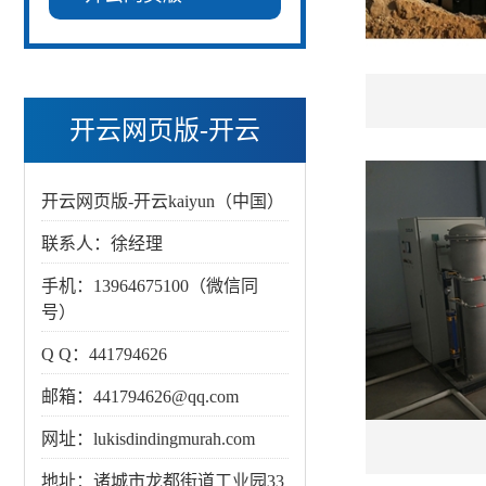
开云网页版-开云
kaiyun（中国）
开云网页版-开云kaiyun（中国）
联系人：徐经理
手机：13964675100（微信同
号）
Q Q：441794626
邮箱：441794626@qq.com
网址：lukisdindingmurah.com
地址：诸城市龙都街道工业园33