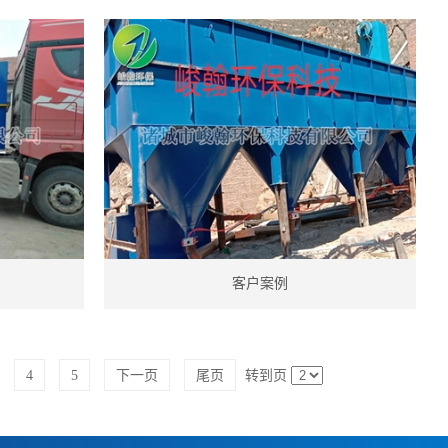
客户案例
4
5
下一页
尾页
转到页