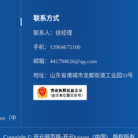
联系方式
联系人：徐经理
手机：13964675100
邮箱：441794626@qq.com
地址：山东省诸城市龙都街道工业园33号
un（中
Copyright © 开云网页版-开云kaiyun（中国） 版权所有