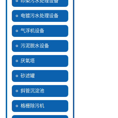
印染污水处理设备
电镀污水处理设备
气浮机设备
污泥脱水设备
厌氧塔
砂滤罐
斜管沉淀池
格栅除污机