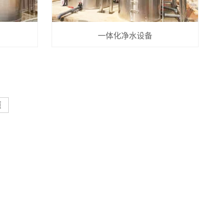
一体化净水设备
页