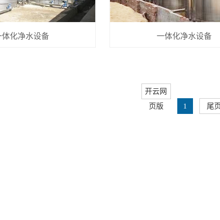
一体化净水设备
一体化净水设备
开云网
页版
1
尾