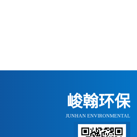
峻翰环保
JUNHAN ENVIRONMENTAL