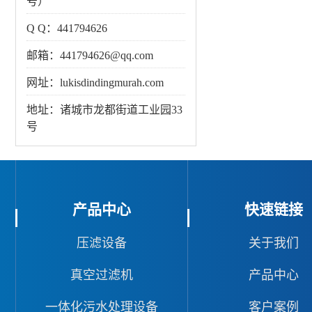
号）
Q Q：441794626
邮箱：441794626@qq.com
网址：lukisdindingmurah.com
地址：诸城市龙都街道工业园33
号
产品中心
快速链接
压滤设备
关于我们
真空过滤机
产品中心
一体化污水处理设备
客户案例