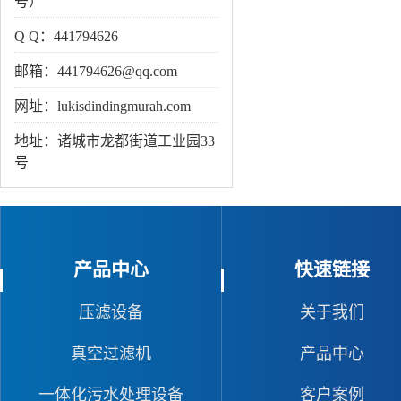
号）
Q Q：441794626
邮箱：441794626@qq.com
网址：lukisdindingmurah.com
地址：诸城市龙都街道工业园33
号
产品中心
快速链接
压滤设备
关于我们
真空过滤机
产品中心
一体化污水处理设备
客户案例