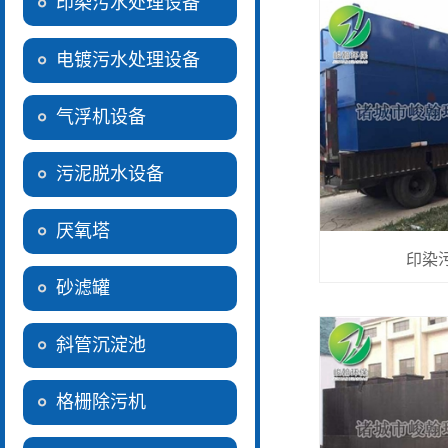
印染污水处理设备
电镀污水处理设备
气浮机设备
污泥脱水设备
厌氧塔
印染
砂滤罐
斜管沉淀池
格栅除污机