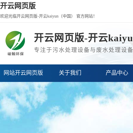
开云网页版
欢迎光临开云网页版-开云kaiyun（中国） 官方网站！
开云网页版-开云kaiy
专注于污水处理设备与废水处理设
网站开云网页版
关于我们
产品中心