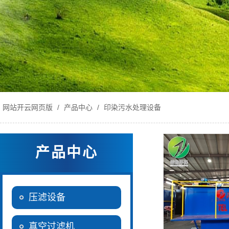
网站开云网页版
/
产品中心
/
印染污水处理设备
产品中心
压滤设备
真空过滤机