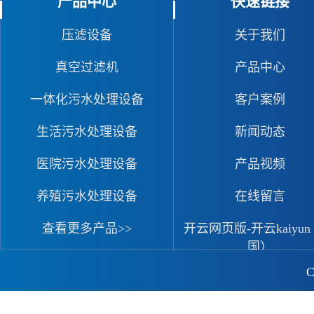
产品中心
快速链接
压滤设备
关于我们
真空过滤机
产品中心
一体化污水处理设备
客户案例
生活污水处理设备
新闻动态
医院污水处理设备
产品视频
养殖污水处理设备
在线留言
查看更多产品>>
开云网页版-开云kaiyu
国）