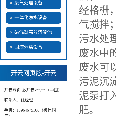
废气处理设备
经格栅
一体化净水设备
气搅拌
磁混凝高效沉淀池
污水处
固液分离设备
废水中
废水可
开云网页版-开云
污泥沉
kaiyun（中国）
开云网页版-开云kaiyun（中国）
泥泵打
联系人：徐经理
肥。
手机：13964675100（微信同