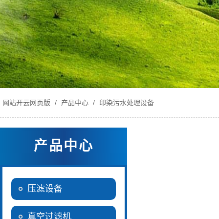
网站开云网页版
/
产品中心
/
印染污水处理设备
产品中心
压滤设备
真空过滤机