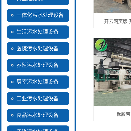
一体化污水处理设备
开云网页版-开
生活污水处理设备
医院污水处理设备
养殖污水处理设备
屠宰污水处理设备
工业污水处理设备
橡胶带
食品污水处理设备