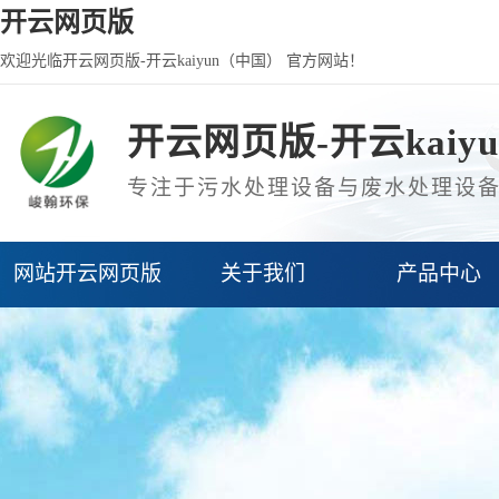
开云网页版
欢迎光临开云网页版-开云kaiyun（中国） 官方网站！
开云网页版-开云kaiy
专注于污水处理设备与废水处理设
网站开云网页版
关于我们
产品中心