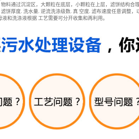
； 物料通过沉淀区，大颗粒在底层，小颗粒在上层，滤饼结构合
滤饼厚度. 洗水量. 逆流洗涤级数. 真 空度. 滤布速度任意调整
母液和洗涤液根据 工艺需要可分开收集和再利用。