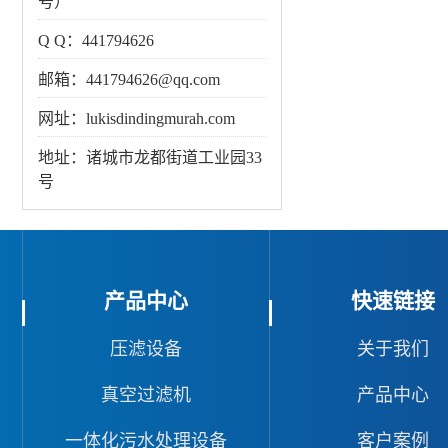
号）
Q Q：441794626
邮箱：441794626@qq.com
网址：lukisdindingmurah.com
地址：诸城市龙都街道工业园33
号
产品中心
快速链接
压滤设备
关于我们
真空过滤机
产品中心
一体化污水处理设备
客户案例