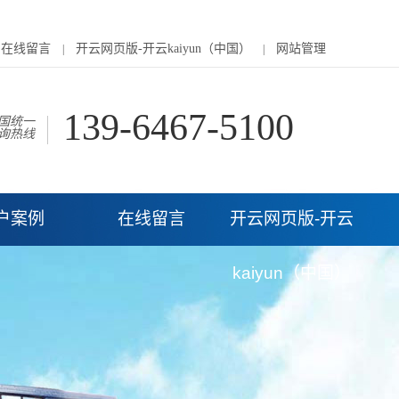
在线留言
开云网页版-开云kaiyun（中国）
网站管理
|
|
139-6467-5100
国统一
询热线
户案例
在线留言
开云网页版-开云
kaiyun（中国）