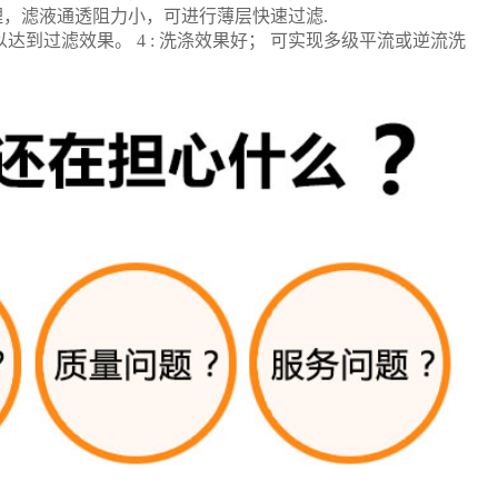
理，滤液通透阻力小，可进行薄层快速过滤.
，以达到过滤效果。 4 : 洗涤效果好； 可实现多级平流或逆流洗