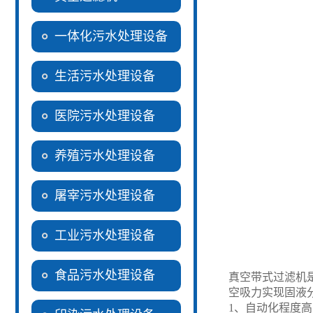
一体化污水处理设备
生活污水处理设备
医院污水处理设备
养殖污水处理设备
屠宰污水处理设备
工业污水处理设备
食品污水处理设备
真空带式过滤机
空吸力实现固液
1、自动化程度高