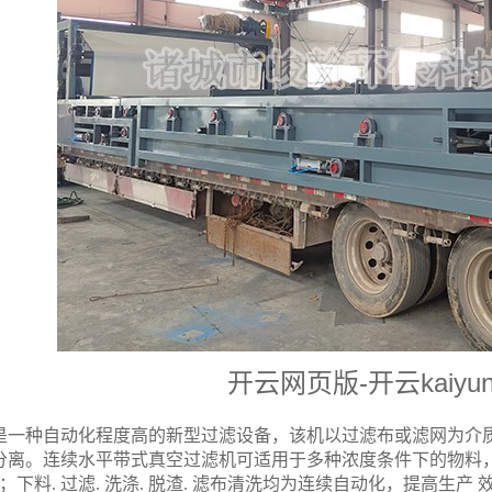
开云网页版-开云kaiy
是一种自动化程度高的新型过滤设备，该机以过滤布或滤网为介
分离。连续水平带式真空过滤机可适用于多种浓度条件下的物料
；下料. 过滤. 洗涤. 脱渣. 滤布清洗均为连续自动化，提高