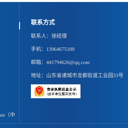
联系方式
联系人：徐经理
手机：13964675100
邮箱：441794626@qq.com
地址：山东省诸城市龙都街道工业园33号
un（中