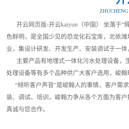
ZHUCHENG 
开云网页版-开云kaiyun（中国） 坐落于
色鲜明，是全国少见的恐龙化石宝库，北依潍
业，集设计研发、开发生产、安装调试于一体
主要产品有地埋式一体化污水处理设备，
处理设备等有多个品种供广大客户选用，峻翰
“倾听客户声音”是峻翰人的事情，客户需求
装、调试、培训，峻翰力争从各个方面为客户
真诚与您合作。