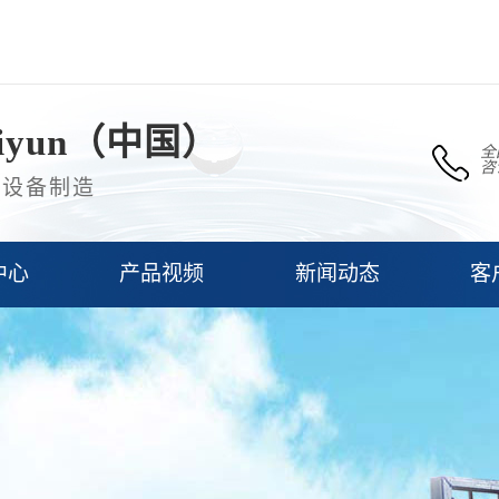
iyun（中国）
全
咨
理设备制造
中心
产品视频
新闻动态
客