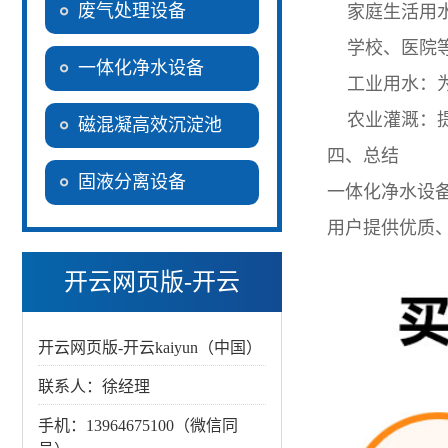
废气处理设备
家庭生活用水
学校、医院等
一体化净水设备
工业用水：为
农业灌溉：提
磁混凝高效沉淀池
四、总结
固液分离设备
一体化净水设
用户提供优质
开云网页版-开云
kaiyun（中国）
开云网页版-开云kaiyun（中国）
联系人：徐经理
手机：13964675100（微信同