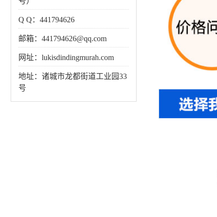
号）
Q Q：441794626
邮箱：441794626@qq.com
网址：lukisdindingmurah.com
地址：诸城市龙都街道工业园33
号