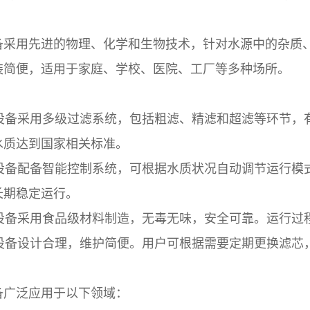
备采用先进的物理、化学和生物技术，针对水源中的杂质
装简便，适用于家庭、学校、医院、工厂等多种场所。
备采用多级过滤系统，包括粗滤、精滤和超滤等环节，
水质达到国家相关标准。
备配备智能控制系统，可根据水质状况自动调节运行模
长期稳定运行。
备采用食品级材料制造，无毒无味，安全可靠。运行过
备设计合理，维护简便。用户可根据需要定期更换滤芯
备广泛应用于以下领域：