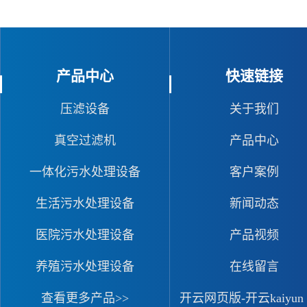
产品中心
快速链接
压滤设备
关于我们
真空过滤机
产品中心
一体化污水处理设备
客户案例
生活污水处理设备
新闻动态
医院污水处理设备
产品视频
养殖污水处理设备
在线留言
查看更多产品>>
开云网页版-开云kaiyu