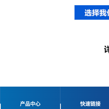
产品中心
快速链接