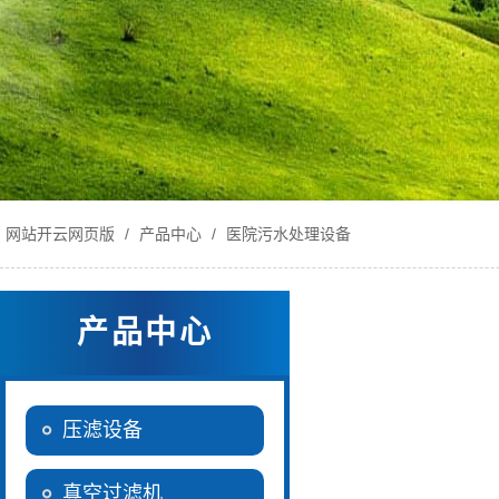
网站开云网页版
/
产品中心
/
医院污水处理设备
产品中心
压滤设备
真空过滤机