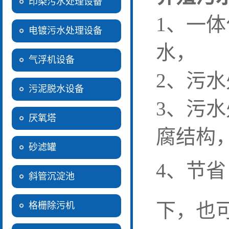
印染污水处理设备
1、一
电镀污水处理设备
水，
气浮机设备
2、污
污泥脱水设备
3、污
厌氧塔
腐结构
砂滤罐
4、节
斜管沉淀池
下，也
格栅除污机