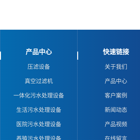
产品中心
快速链接
压滤设备
关于我们
真空过滤机
产品中心
一体化污水处理设备
客户案例
生活污水处理设备
新闻动态
医院污水处理设备
产品视频
养殖污水处理设备
在线留言