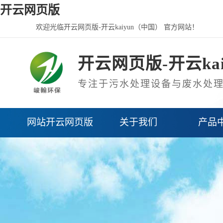
开云网页版
欢迎光临开云网页版-开云kaiyun（中国） 官方网站！
开云网页版-开云ka
专注于污水处理设备与废水处
网站开云网页版
关于我们
产品