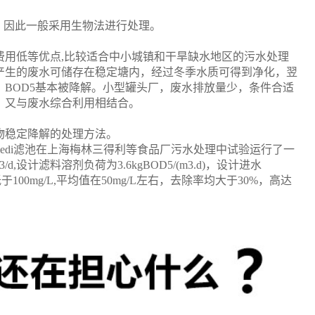
好，因此一般采用生物法进行处理。
费用低等优点,比较适合中小城镇和干旱缺水地区的污水处理
产生的废水可储存在稳定塘内，经过冬季水质可得到净化，翌
BOD5基本被降解。小型罐头厂，废水排放量少，条件合适
，又与废水综合利用相结合。
物稳定降解的处理方法。
edi滤池在上海梅林三得利等食品厂污水处理中试验运行了一
,设计滤料溶剂负荷为3.6kgBOD5/(m3.d)，设计进水
低于100mg/L,平均值在50mg/L左右，去除率均大于30%，高达