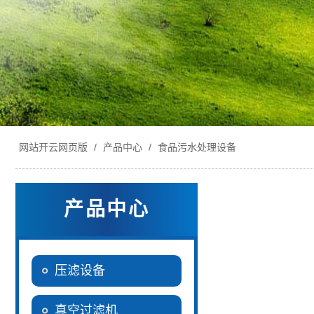
网站开云网页版
/
产品中心
/
食品污水处理设备
产品中心
压滤设备
真空过滤机