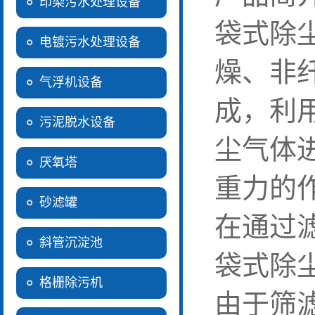
印染污水处理设备
袋式除
电镀污水处理设备
燥、非
气浮机设备
成，利
污泥脱水设备
尘气体
厌氧塔
重力的
砂滤罐
在通过
斜管沉淀池
袋式除
格栅除污机
由于筛