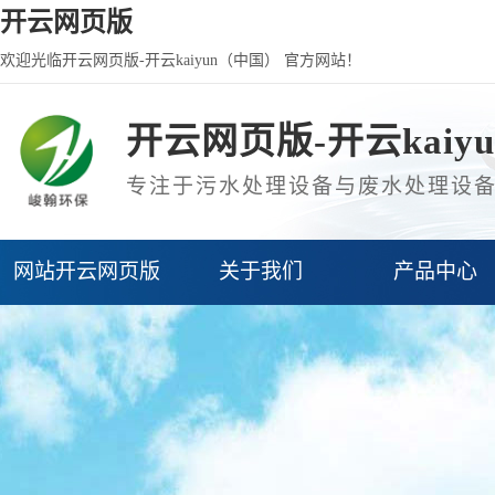
开云网页版
欢迎光临开云网页版-开云kaiyun（中国） 官方网站！
开云网页版-开云kaiy
专注于污水处理设备与废水处理设
网站开云网页版
关于我们
产品中心