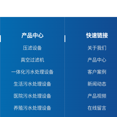
产品中心
快速链接
压滤设备
关于我们
真空过滤机
产品中心
一体化污水处理设备
客户案例
生活污水处理设备
新闻动态
医院污水处理设备
产品视频
养殖污水处理设备
在线留言