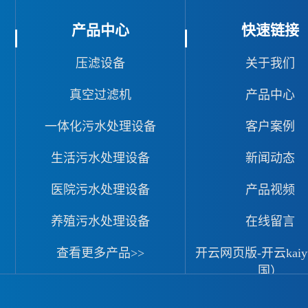
产品中心
快速链接
压滤设备
关于我们
真空过滤机
产品中心
一体化污水处理设备
客户案例
生活污水处理设备
新闻动态
医院污水处理设备
产品视频
养殖污水处理设备
在线留言
查看更多产品>>
开云网页版-开云kaiy
国）