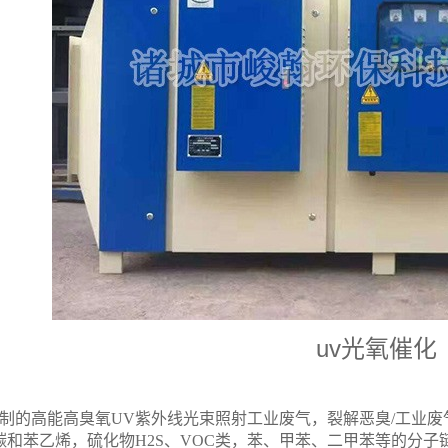
uv光氧催化
特制的高能高臭氧UV紫外线光束照射工业废气，裂解恶臭/工业
碳和苯乙烯，硫化物H2S、VOC类，苯、甲苯、二甲苯等的分