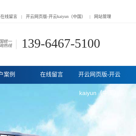
在线留言
开云网页版-开云kaiyun（中国）
网站管理
|
|
139-6467-5100
国统一
询热线
户案例
在线留言
开云网页版-开云
kaiyun（中国）