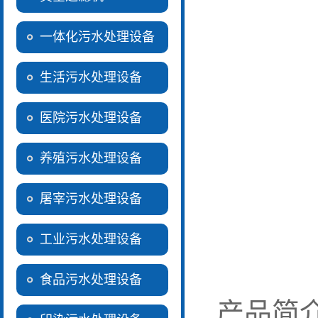
一体化污水处理设备
生活污水处理设备
医院污水处理设备
养殖污水处理设备
屠宰污水处理设备
工业污水处理设备
食品污水处理设备
产品简