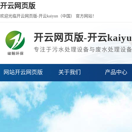
开云网页版
欢迎光临开云网页版-开云kaiyun（中国） 官方网站！
开云网页版-开云kaiy
专注于污水处理设备与废水处理设
网站开云网页版
关于我们
产品中心