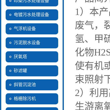
印染污水处理设备
1）本
电镀污水处理设备
废气，
气浮机设备
氢、甲
污泥脱水设备
化物H
厌氧塔
使有机
砂滤罐
束照射
斜管沉淀池
2）利
格栅除污机
生游离