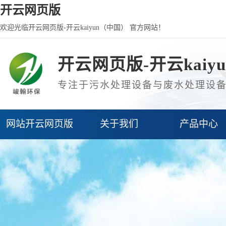
开云网页版
欢迎光临开云网页版-开云kaiyun（中国） 官方网站！
开云网页版-开云kaiy
专注于污水处理设备与废水处理设
网站开云网页版
关于我们
产品中心