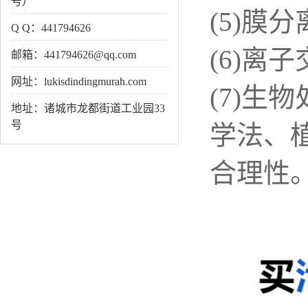
号）
(5)膜
Q Q：441794626
(6)离
邮箱：441794626@qq.com
网址：lukisdindingmurah.com
(7)
地址：诸城市龙都街道工业园33
号
学法、
合理性