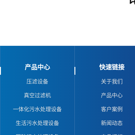
产品中心
快速链接
压滤设备
关于我们
真空过滤机
产品中心
一体化污水处理设备
客户案例
生活污水处理设备
新闻动态