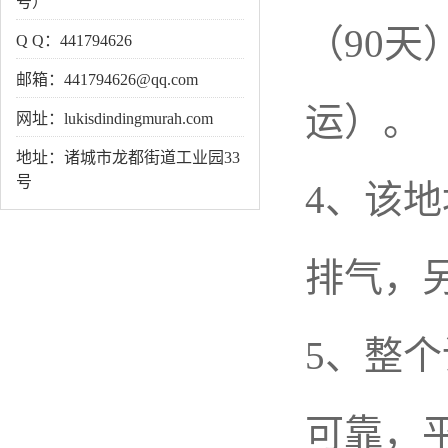
号）
（90
Q Q：441794626
邮箱：441794626@qq.com
运）。
网址：lukisdindingmurah.com
地址：诸城市龙都街道工业园33
号
4、该
排气，
5、整
可靠，