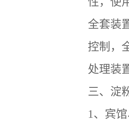
性，使用
全套装
控制，
处理装
三、淀
1、宾