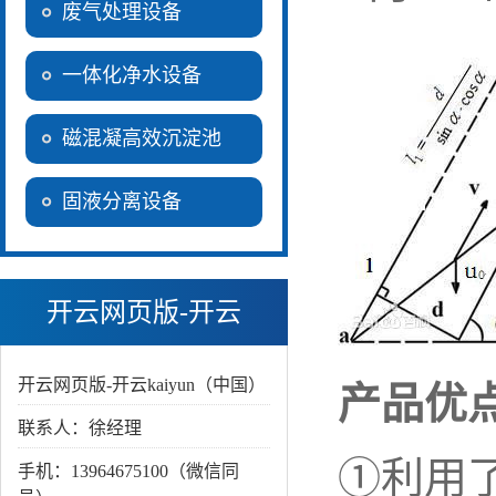
废气处理设备
一体化净水设备
磁混凝高效沉淀池
固液分离设备
开云网页版-开云
kaiyun（中国）
开云网页版-开云kaiyun（中国）
产品优
联系人：徐经理
①利用
手机：13964675100（微信同