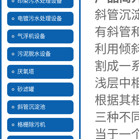
印染污水处理设备
斜管沉
电镀污水处理设备
有斜管
气浮机设备
利用倾
污泥脱水设备
割成一
厌氧塔
浅层中
砂滤罐
根据其
斜管沉淀池
三种不
格栅除污机
当于一