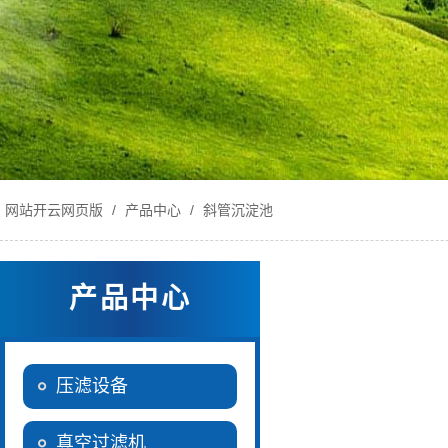
网站开云网页版
/
产品中心
/
斜管沉淀池
产品中心
压滤设备
真空过滤机