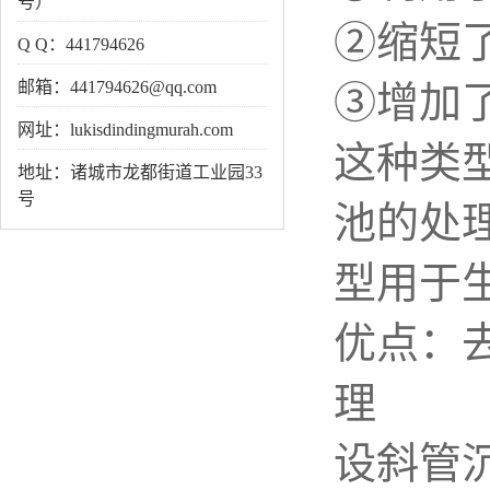
号）
②缩短
Q Q：441794626
邮箱：441794626@qq.com
③增加
网址：lukisdindingmurah.com
这种类型
地址：诸城市龙都街道工业园33
号
池的处
型用于
优点：
理
设斜管