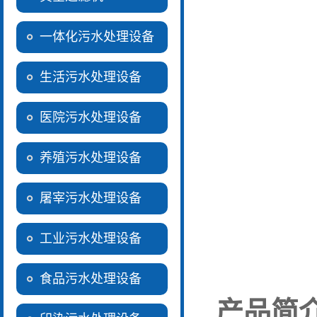
一体化污水处理设备
生活污水处理设备
医院污水处理设备
养殖污水处理设备
屠宰污水处理设备
工业污水处理设备
食品污水处理设备
产品简