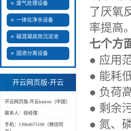
废气处理设备
了厌氧
一体化净水设备
率提高
磁混凝高效沉淀池
七个方
固液分离设备
● 应用
● 能耗
开云网页版-开云
● 负荷
kaiyun（中国）
开云网页版-开云kaiyun（中国）
● 剩余
联系人：徐经理
● 氮、
手机：13964675100（微信同