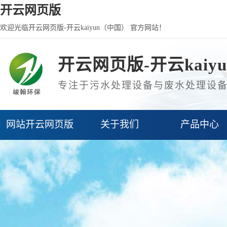
开云网页版
欢迎光临开云网页版-开云kaiyun（中国） 官方网站！
开云网页版-开云kaiy
专注于污水处理设备与废水处理设
网站开云网页版
关于我们
产品中心