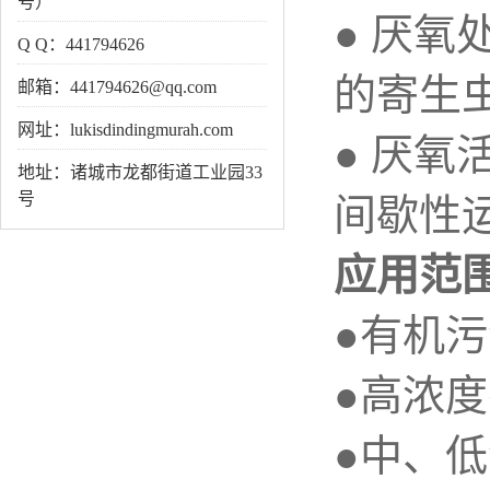
号）
● 厌
Q Q：441794626
的寄生
邮箱：441794626@qq.com
网址：lukisdindingmurah.com
● 厌
地址：诸城市龙都街道工业园33
号
间歇性
应用范
●有机
●高浓
●中、