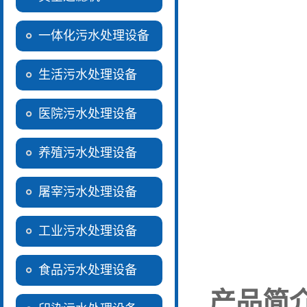
一体化污水处理设备
生活污水处理设备
医院污水处理设备
养殖污水处理设备
屠宰污水处理设备
工业污水处理设备
食品污水处理设备
产品简