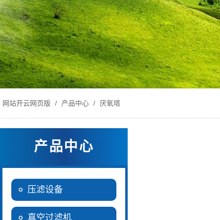
网站开云网页版
/
产品中心
/
厌氧塔
产品中心
压滤设备
真空过滤机