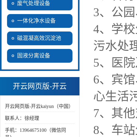
废气处理设备
3
、公园
一体化净水设备
4
、学校
磁混凝高效沉淀池
污水处
固液分离设备
5
、医院
6
、宾馆
开云网页版-开云
心生活
kaiyun（中国）
开云网页版-开云kaiyun（中国）
7
、其他
联系人：徐经理
8
、车站
手机：13964675100（微信同