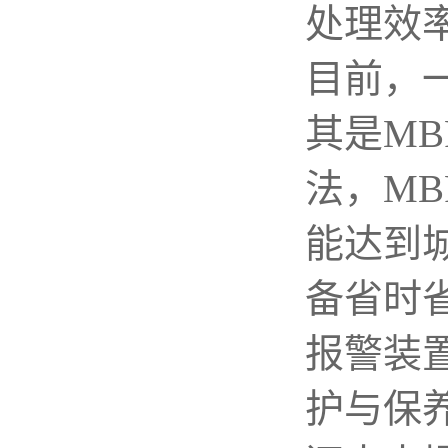
处理效
目前，
其是
MB
法，
MB
能达到
备省时
报警装
护与保