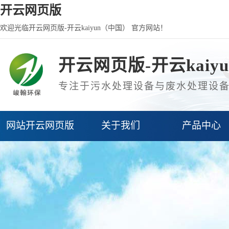
开云网页版
欢迎光临开云网页版-开云kaiyun（中国） 官方网站！
开云网页版-开云kaiy
专注于污水处理设备与废水处理设
网站开云网页版
关于我们
产品中心