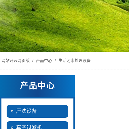
网站开云网页版
/
产品中心
/
生活污水处理设备
产品中心
压滤设备
真空过滤机