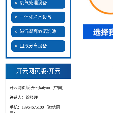
废气处理设备
一体化净水设备
磁混凝高效沉淀池
固液分离设备
开云网页版-开云
kaiyun（中国）
开云网页版-开云kaiyun（中国）
联系人：徐经理
手机：13964675100（微信同