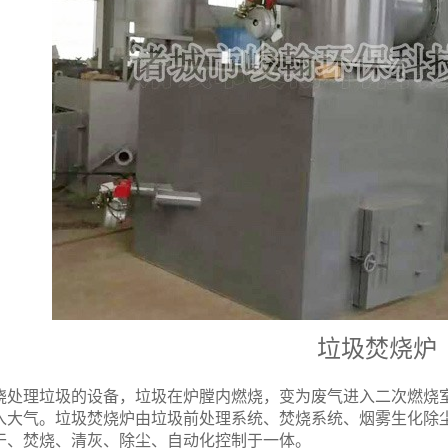
垃圾焚烧炉
烧处理垃圾的设备，垃圾在炉膛内燃烧，变为废气进入二次燃烧
入大气。垃圾焚烧炉由垃圾前处理系统、焚烧系统、烟雾生化除
干、焚烧、清灰、除尘、自动化控制于一体。