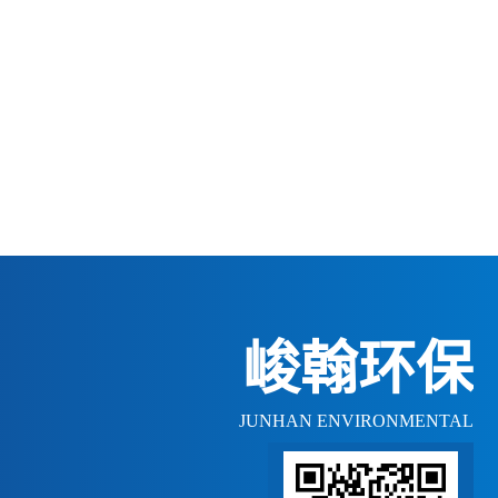
峻翰环保
JUNHAN ENVIRONMENTAL