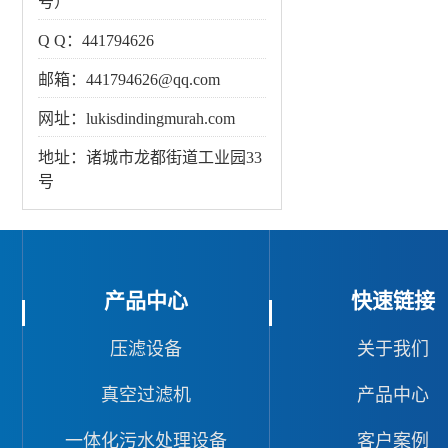
号）
Q Q：441794626
邮箱：441794626@qq.com
网址：lukisdindingmurah.com
地址：诸城市龙都街道工业园33
号
产品中心
快速链接
压滤设备
关于我们
真空过滤机
产品中心
一体化污水处理设备
客户案例