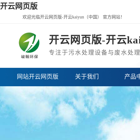
开云网页版
欢迎光临开云网页版-开云kaiyun（中国） 官方网站！
开云网页版-开云ka
专注于污水处理设备与废水处
网站开云网页版
关于我们
产品