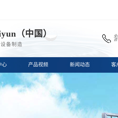
iyun（中国）
全
咨
理设备制造
中心
产品视频
新闻动态
客