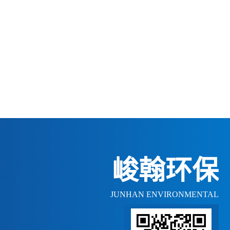
峻翰环保
JUNHAN ENVIRONMENTAL