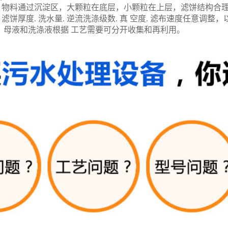
； 物料通过沉淀区，大颗粒在底层，小颗粒在上层，滤饼结构合
滤饼厚度. 洗水量. 逆流洗涤级数. 真 空度. 滤布速度任意调整
，母液和洗涤液根据 工艺需要可分开收集和再利用。