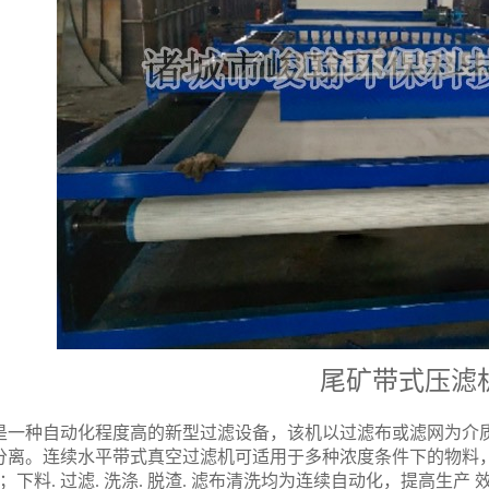
尾矿带式压滤
是一种自动化程度高的新型过滤设备，该机以过滤布或滤网为介
分离。连续水平带式真空过滤机可适用于多种浓度条件下的物料
；下料. 过滤. 洗涤. 脱渣. 滤布清洗均为连续自动化，提高