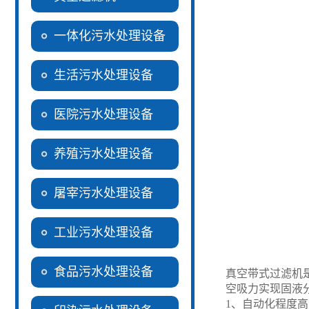
一体化污水处理设备
生活污水处理设备
医院污水处理设备
养殖污水处理设备
屠宰污水处理设备
工业污水处理设备
食品污水处理设备
真空带式过滤机
空吸力实现固液
1、自动化程度高