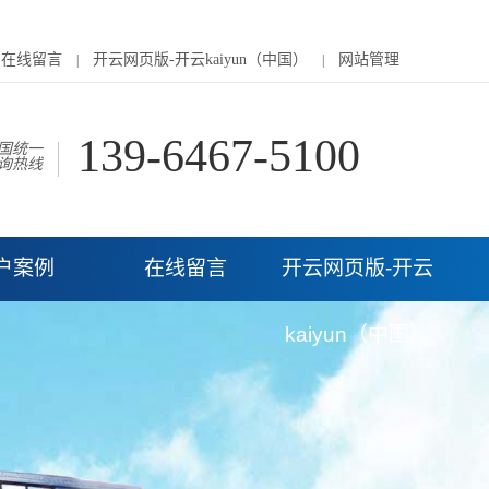
在线留言
开云网页版-开云kaiyun（中国）
网站管理
|
|
139-6467-5100
国统一
询热线
户案例
在线留言
开云网页版-开云
kaiyun（中国）