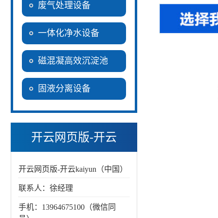
废气处理设备
一体化净水设备
磁混凝高效沉淀池
固液分离设备
开云网页版-开云
kaiyun（中国）
开云网页版-开云kaiyun（中国）
联系人：徐经理
手机：13964675100（微信同