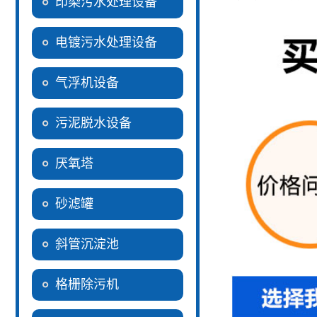
印染污水处理设备
电镀污水处理设备
气浮机设备
污泥脱水设备
厌氧塔
砂滤罐
斜管沉淀池
格栅除污机