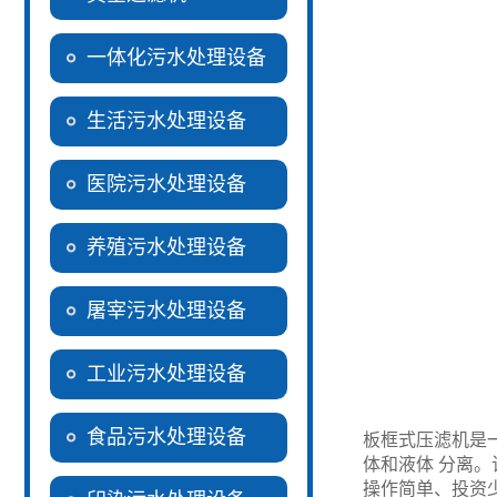
一体化污水处理设备
生活污水处理设备
医院污水处理设备
养殖污水处理设备
屠宰污水处理设备
工业污水处理设备
食品污水处理设备
板框式压滤机是
体和液体 分离
操作简单、投资