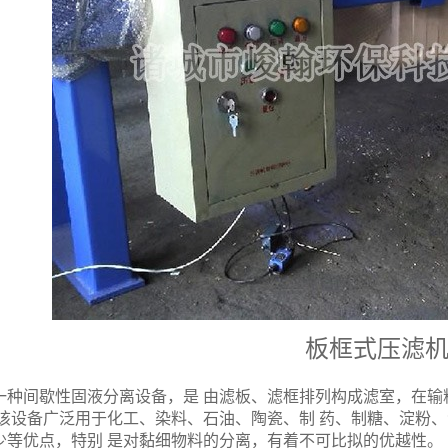
板框式压滤
一种间歇性固液分离设备，是 由滤板、滤框排列构成滤室，在输
。该设备广泛用于化工、染料、石油、陶瓷、制 药、制糖、淀粉
少等优点，特别 是对黏细物料的分离，有着不可比拟的优越性。