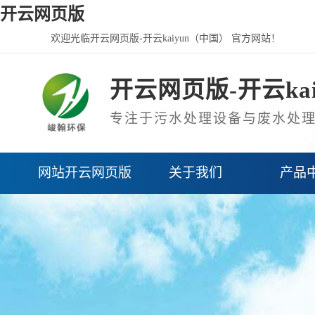
开云网页版
欢迎光临开云网页版-开云kaiyun（中国） 官方网站！
开云网页版-开云ka
专注于污水处理设备与废水处
网站开云网页版
关于我们
产品