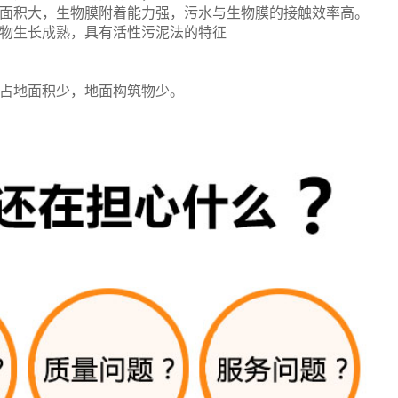
表面积大，生物膜附着能力强，污水与生物膜的接触效率高。
生物生长成熟，具有活性污泥法的特征
区占地面积少，地面构筑物少。