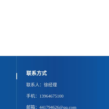
联系方式
联系人：徐经理
手机：13964675100
邮箱：441794626@qq.com