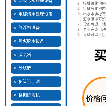
印染污水处理设备
3、接触氧化池
4、接触氧化池
电镀污水处理设备
5、出水水质稳
6、潜水泵中可
7、设备可设于
气浮机设备
8、易于完成自
9、设备可以连
污泥脱水设备
厌氧塔
砂滤罐
斜管沉淀池
格栅除污机