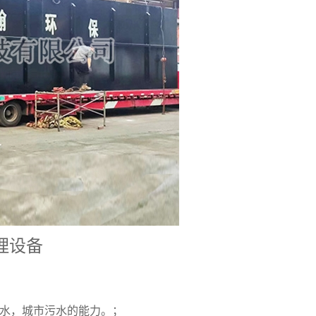
理设备
污水，城市污水的能力。；