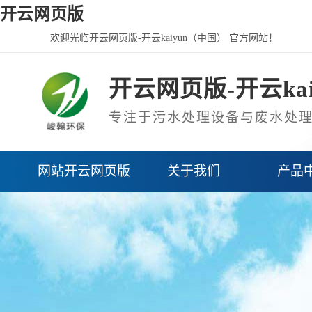
开云网页版
欢迎光临开云网页版-开云kaiyun（中国） 官方网站！
开云网页版-开云ka
专注于污水处理设备与废水处
网站开云网页版
关于我们
产品