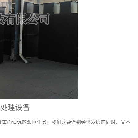
水处理设备
任重而道远的艰巨任务。我们既要做到经济发展的同时，又不