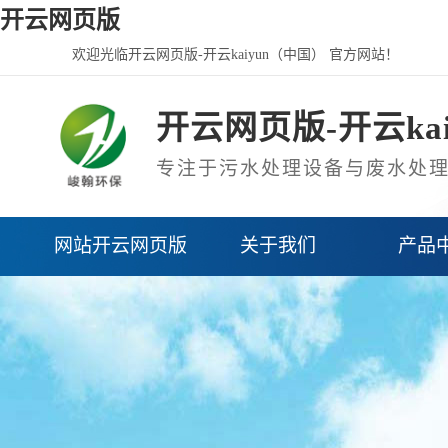
开云网页版
欢迎光临开云网页版-开云kaiyun（中国） 官方网站！
开云网页版-开云ka
专注于污水处理设备与废水处
网站开云网页版
关于我们
产品