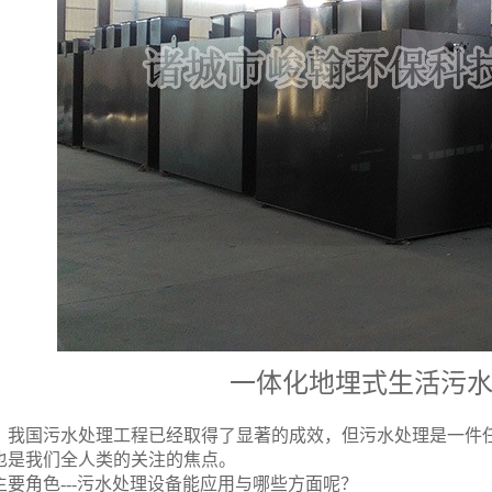
一体化地埋式生活污
，我国污水处理工程已经取得了显著的成效，但污水处理是一件
也是我们全人类的关注的焦点。
主要角色
---
污水处理设备能应用与哪些方面呢？