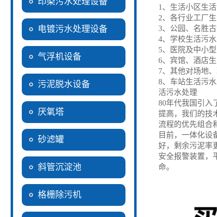
印染污水处理设备
1
、生活小区生活
2
、各行业工厂生
电镀污水处理设备
3
、公园、名胜古
4
、学校生活污水
5
、医院及中小型
气浮机设备
6
、宾馆、酒店生
7
、其他对场地、
8
、车站生活污水
污泥脱水设备
活污水处理
80
年代我国引入
厌氧塔
提高，我们的技
流程的优先组合
目前，一体化设
砂滤罐
好，剩余污泥率
安全报警装置，
斜管沉淀池
命。
格栅除污机