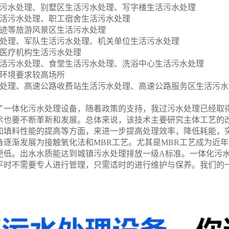
污水处理、别墅区生活污水处理、写字楼生活污水处理
活污水处理、职工宿舍生活污水处理
迹等旅游风景区生活污水处理
处理、军队生活污水处理、机关单位生活污水处理
医疗机构生活污水处理
活污水处理、食堂生活污水处理、洗浴中心生活污水处理
环境要求较高场所
处理、高速公路收费站生活污水处理、高速公路服务区生活污水
了一体化污水处理设备，随着政策的支持，我过污水处理已经取
术也要不断革新和发展。总体来说，该技术主要研究主体工艺的
和填料性能的提高等方面，来进一步提高处理效率，降低耗能，
备逐渐发展为接触氧化法和
MBR
工艺。尤其是
MBR
工艺成为近年
更低。出水水质能达到城镇污水处理排放一级
A
标准。一体化污
平时不需要专人进行管理，只需适时的进行维护与保养。我们的