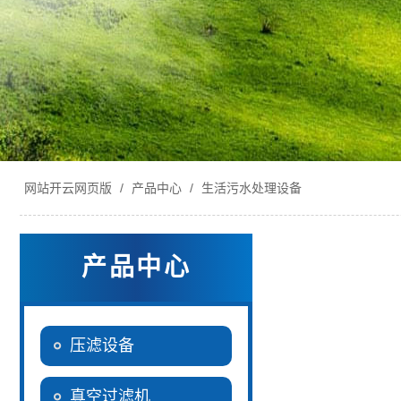
网站开云网页版
/
产品中心
/
生活污水处理设备
产品中心
压滤设备
真空过滤机