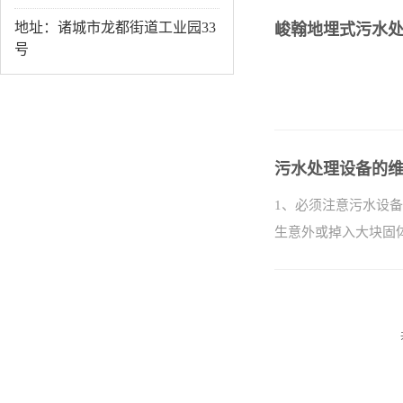
地址：诸城市龙都街道工业园33
峻翰地埋式污水
号
污水处理设备的
1、必须注意污水设
生意外或掉入大块固体