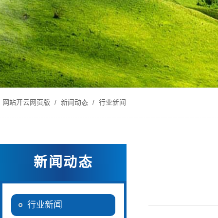
网站开云网页版
/
新闻动态
/
行业新闻
新闻动态
行业新闻