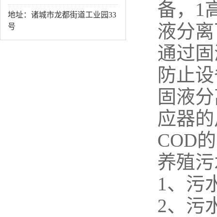
备，1
地址：诸城市龙都街道工业园33
液分离
号
通过固
防止设
固液分
应器的
COD
养殖污
1、
污
2、污