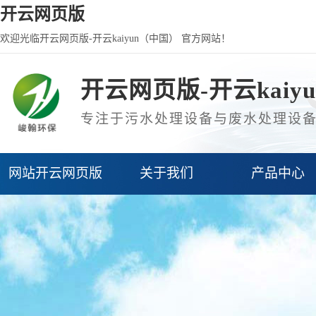
开云网页版
欢迎光临开云网页版-开云kaiyun（中国） 官方网站！
开云网页版-开云kaiy
专注于污水处理设备与废水处理设
网站开云网页版
关于我们
产品中心