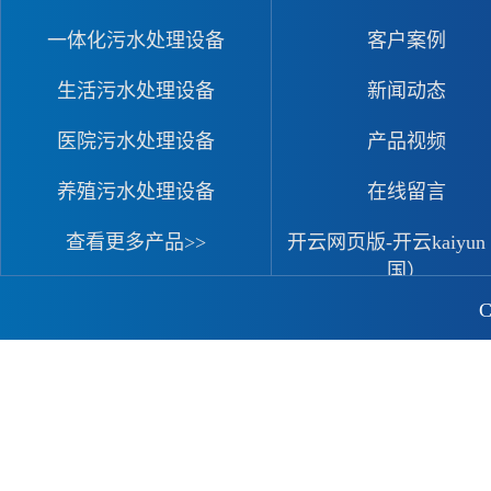
一体化污水处理设备
客户案例
生活污水处理设备
新闻动态
医院污水处理设备
产品视频
养殖污水处理设备
在线留言
查看更多产品>>
开云网页版-开云kaiyu
国）