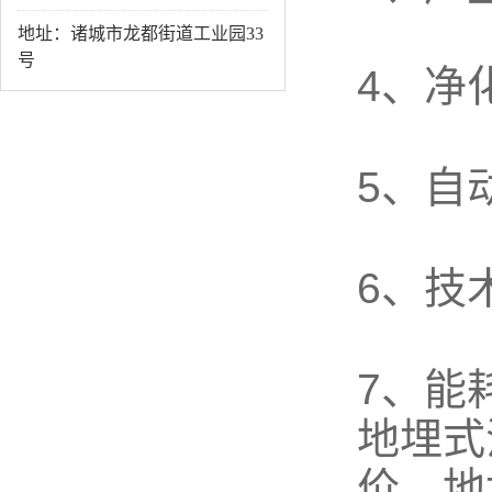
地址：诸城市龙都街道工业园33
号
4、净
5、自
6、技
7、能
地埋式
价，
地