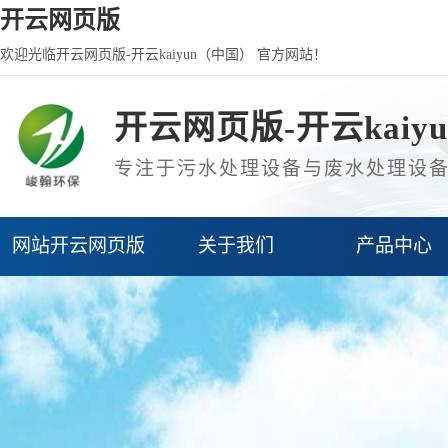
开云网页版
欢迎光临开云网页版-开云kaiyun（中国） 官方网站！
开云网页版-开云kaiy
专注于污水处理设备与废水处理设
网站开云网页版
关于我们
产品中心