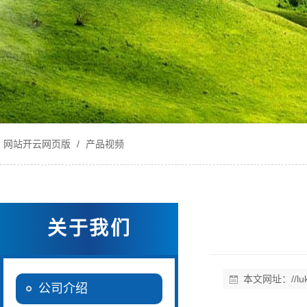
网站开云网页版
/
产品视频
关于我们
本文网址：
//l
公司介绍