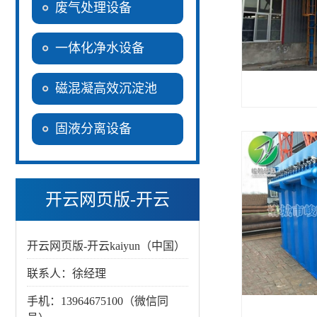
废气处理设备
一体化净水设备
磁混凝高效沉淀池
固液分离设备
开云网页版-开云
kaiyun（中国）
开云网页版-开云kaiyun（中国）
联系人：徐经理
手机：13964675100（微信同