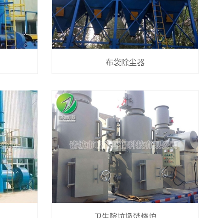
布袋除尘器
卫生院垃圾焚烧炉