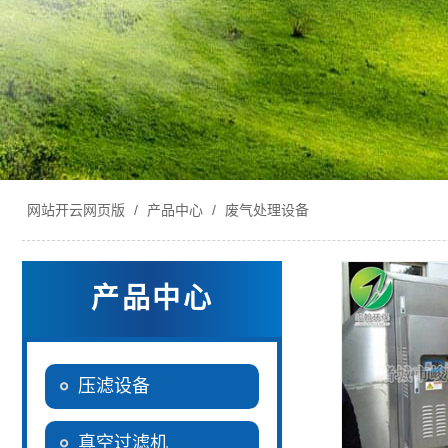
网站开云网页版
/
产品中心
/
废气处理设备
产品中心
压滤设备
真空过滤机