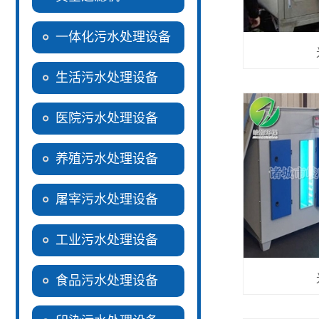
一体化污水处理设备
生活污水处理设备
医院污水处理设备
养殖污水处理设备
屠宰污水处理设备
工业污水处理设备
食品污水处理设备