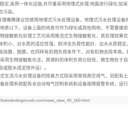
果稳定,采用一体化设施,并尽量采用地埋式处理,地面进行绿化;如
次污染。
处理春腾建议您使用地埋式污水处理设备，地埋式污水处理设备
于地表以下，设备上面的地表可作为绿化或其他用地，不需要建
生物接触氧化处理工艺均采用推流式生物接触氧化，其处理效果
体积小，对水质的适应性强，耐冲击负荷性能好，出水水质稳定
易挂膜，脱膜，在同样有机物负荷条件下，对有机物去除率高
池采用生物接触氧化法，其填料的体积负荷比较低，微生物处于自
吸或脱水成泥饼外运）。
埋式生活污水处理设备的除臭方式除采用常规高空排气，另配有
设备处理系统配有全自动电气控制系统和设备故障报警系统，运
//lukisdindingmurah.com/news_view_49_160.html