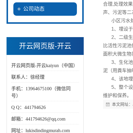
合理,处理效
公司动态
声、污泥等二
小区污水
1、埋设
2、二级
开云网页版-开云
比活性污泥池
面积大微生物
3、生化
kaiyun（中国）
开云网页版-开云kaiyun（中国）
泥（用粪车抽
联系人：徐经理
4、该地
5、整个
手机：13964675100（微信同
维护和保养。
号）
本文网址：
Q Q：441794626
邮箱：441794626@qq.com
网址：lukisdindingmurah.com